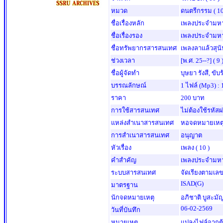
หมวด
ดนตรีกรรม
( 10
ชื่อเรื่องหลัก
เพลงประจำมหา
ชื่อเรื่องรอง
เพลงประจำมหา
ชื่อทรัพยากรสารสนเทศ
เพลงลาแล้วสุน
ช่วงเวลา
[พ.ศ. 25--?]
( 9 
ชื่อผู้จัดทำ
บุษยา รังสี, ขับ
บรรณลักษณ์
1 ไฟล์ (mp3) : 
ราคา
200 บาท
การใช้สารสนเทศ
ไม่ต้องใช้รหัสผ
แหล่งสำเนาสารสนเทศ
หอจดหมายเหตุส
การสำเนาสารสนเทศ
อนุญาต
หัวเรื่อง
เพลง
( 10 )
คำสำคัญ
เพลงประจำมหา
ระบบสารสนเทศ
จัดเรียงตามเลข
ISAD(G)
มาตรฐาน
นักจดหมายเหตุ
อภิชาติ บูสะมั
06-02-2569
วันที่บันทึก
หมายเหตุ
แปลงไฟล์จากต้น