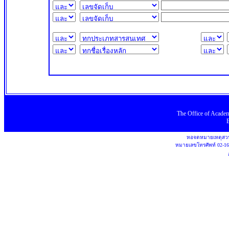
1
The Office
of
Academ
หอจดหมายเหตุสวน
หมายเลขโทรศัพท์
02-1