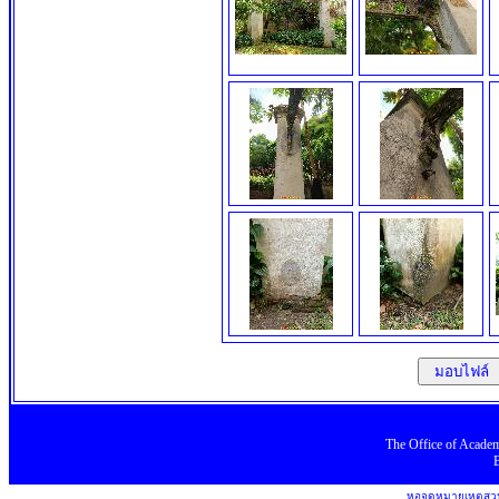
มอบไฟล์
The Office
of
Academ
หอจดหมายเหตุสวน