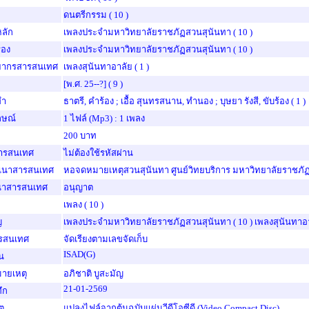
ดนตรีกรรม
( 10 )
หลัก
เพลงประจำมหาวิทยาลัยราชภัฏสวนสุนันทา
( 10 )
งรอง
เพลงประจำมหาวิทยาลัยราชภัฏสวนสุนันทา
( 10 )
พยากรสารสนเทศ
เพลงสุนันทาอาลัย
( 1 )
[พ.ศ. 25--?]
( 9 )
ทำ
ธาตรี, คำร้อง ; เอื้อ สุนทรสนาน, ทำนอง ; บุษยา รังสี, ขับร้อง
( 1 )
กษณ์
1 ไฟล์ (mp3) : 1 เพลง
200 บาท
สารสนเทศ
ไม่ต้องใช้รหัสผ่าน
ำเนาสารสนเทศ
หอจดหมายเหตุสวนสุนันทา ศูนย์วิทยบริการ มหาวิทยาลัยราชภั
นาสารสนเทศ
อนุญาต
เพลง
( 10 )
ญ
เพลงประจำมหาวิทยาลัยราชภัฏสวนสุนันทา
( 10 )
เพลงสุนันทาอ
รสนเทศ
จัดเรียงตามเลขจัดเก็บ
ISAD(G)
น
ายเหตุ
อภิชาติ บูสะมัญ
21-01-2569
ทึก
ุ
แปลงไฟล์จากต้นฉบับแผ่นวีดีโอซีดี (Video Compact Disc)