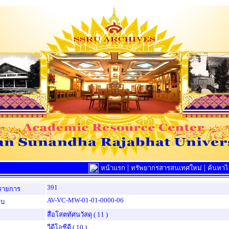
|
|
หน้าแรก
ทรัพยากรสารสนเทศใหม่
ค้นหาไล
391
รายการ
AV-VC-MW-01-01-0000-06
็บ
สื่อโสตทัศนวัสดุ
( 11 )
วีดีโอซีดี
( 10 )