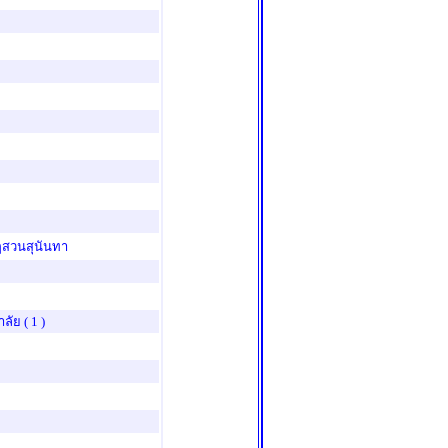
ฏสวนสุนันทา
าลัย
( 1 )