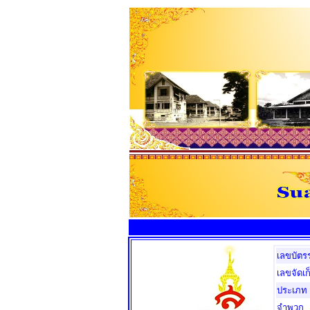
เลขบัตร
เลขจัดเก
ประเภท
จำพวก