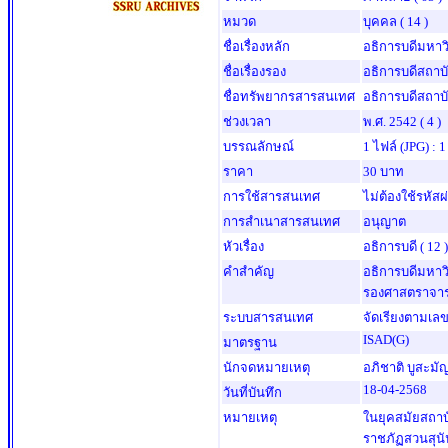
หมวด
บุคคล
( 14 )
ชื่อเรื่องหลัก
อธิการบดีมหาว
ชื่อเรื่องรอง
อธิการบดีสถา
ชื่อทรัพยากรสารสนเทศ
อธิการบดีสถาบ
ช่วงเวลา
พ.ศ. 2542
( 4 )
บรรณลักษณ์
1 ไฟล์ (JPG) : 
ราคา
30 บาท
การใช้สารสนเทศ
ไม่ต้องใช้รหัสผ
การสำเนาสารสนเทศ
อนุญาต
หัวเรื่อง
อธิการบดี
( 12 )
คำสำคัญ
อธิการบดีมหา
รองศาสตราจารย
ระบบสารสนเทศ
จัดเรียงตามเลข
ISAD(G)
มาตรฐาน
นักจดหมายเหตุ
อภิชาติ บูสะมั
18-04-2568
วันที่บันทึก
หมายเหตุ
ในยุคสมัยสถาบ
ราชภัฏสวนสุน