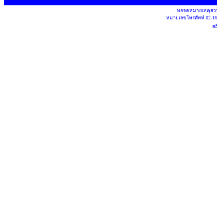
หอจดหมายเหตุสวน
หมายเลขโทรศัพท์
02-1
สถ