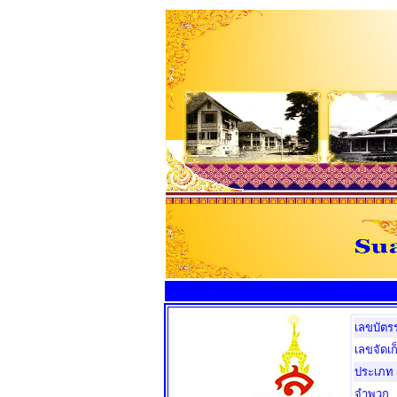
เลขบัตร
เลขจัดเก
ประเภท
จำพวก