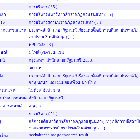
การบริหาร
( 65 )
หลัก
การบริหารมหาวิทยาลัยราชภัฏสวนสุนันทา
( 65 )
งรอง
การบริหารสถาบันราชภัฏสวนสุนันทา
( 8 )
พยากรสารสนเทศ
ประกาศสำนักนายกรัฐมนตรีเรื่องแต่งตั้งอธิการบดีสถาบันราชภัฏ 
ดร.ปรางศรี พณิชยกุล)
( 1 )
พ.ศ. 2538
( 3 )
กษณ์
1 ไฟล์ (PDF) : 2 แผ่น
ษณ์
กรุงเทพฯ: สำนักนายกรัฐมนตรี, 2538.
30 บาท
ิง
ประกาศสำนักนายกรัฐมนตรีเรื่องแต่งตั้งอธิการบดีสถาบันราชภัฏ. 
จานุเบกษา. เล่ม 112 ตอนที่ 52 ง. หน้า 3
สารสนเทศ
ไม่ต้องใช้รหัสผ่าน
นฉบับสารสนเทศ
สำนักนายกรัฐมนตรี
นาสารสนเทศ
อนุญาต
การบริหาร
( 51 )
ญ
อธิการบดีมหาวิทยาลัยราชภัฏสวนสุนันทา
( 27 )
อธิการบดีสถาบ
ช่วยศาสตราจารย์ ดร.ปรางศรี พณิชยกุล
( 3 )
ratchakitcha.soc.go.th/search-result
;
อมโยง