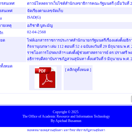
สารสนเทศ
ดาวน์โหลดจากเว็บไซต์สำนักเลขาธิการคณะรัฐมนตรี (เมื่อวันที่ 
รสนเทศ
จัดเรียงตามเลขจัดเก็บ
ISAD(G)
น
ายเหตุ
อภิชาติ บูสะมัญ
02-04-2568
ทึก
ียด
ไฟล์เอกสารราชการประกาศสำนักนายกรัฐมนตรีเรื่องแต่งตั้งอธิ
กิจจานุเบกษา เล่ม 112 ตอนที่ 52 ง ฉบับลงวันที่ 29 มิถุนายน พ.ศ
ราชโองการโปรดเกล้าฯ แต่งตั้งผู้ช่วยศาสตราจารย์ ดร.ปรางศรี 
อธิการบดีสถาบันราชภัฏสวนสุนันทา ตั้งแต่วันที่ 9 มิถุนายน พ.ศ.
ทั้งหมด
[ คลิกดูทั้งหมด ]
Copyright © 2025.
The Office
of
Academic Resource
and
Information Technology
By
Apichad Busamun
หอจดหมายเหตุสวนสุนันทา มหาวิทยาลัยราชภัฏสวนสุนันทา