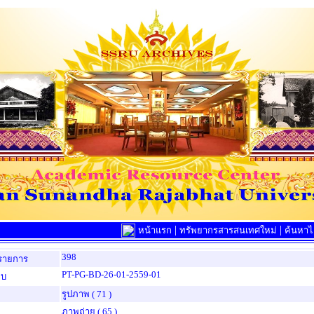
|
|
หน้าแรก
ทรัพยากรสารสนเทศใหม่
ค้นหาไล
398
รายการ
PT-PG-BD-26-01-2559-01
็บ
รูปภาพ
( 71 )
ภาพถ่าย
( 65 )