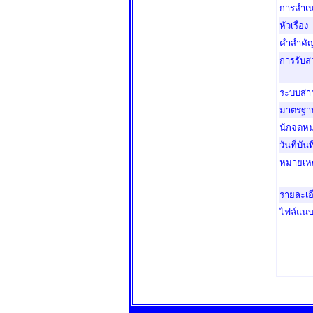
การสำเ
หัวเรื่อง
คำสำคั
การรับ
ระบบสา
มาตรฐา
นักจดหม
วันที่บัน
หมายเหต
รายละเอ
ไฟล์แนบ