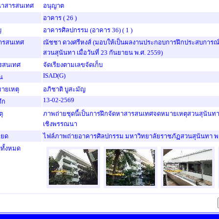
นาสารสนเทศ
อนุญาต
อาคาร
( 26 )
ญ
อาคารศิลปกรรม (อาคาร 36)
( 1 )
สารสนเทศ
ณัชชา ดวงศรีหงส์ (มอบให้เป็นผลงานประกอบการฝึกประสบการณ
สวนสุนันทา เมื่อวันที่ 23 กันยายน พ.ศ. 2559)
รสนเทศ
จัดเรียงตามเลขจัดเก็บ
ISAD(G)
น
ายเหตุ
อภิชาติ บูสะมัญ
13-02-2569
ทึก
ุ
ภาพถ่ายชุดนี้เป็นการฝึกจัดหาสารสนเทศจดหมายเหตุสวนสุนันท
เชิงพรรณนา
ียด
ไฟล์ภาพถ่ายอาคารศิลปกรรม มหาวิทยาลัยราชภัฏสวนสุนันทา พ.
ทั้งหมด