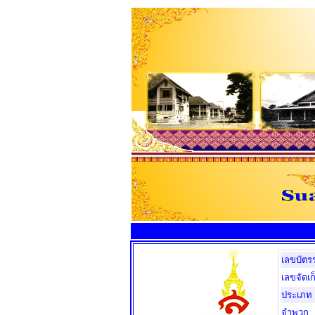
เลขบัตร
เลขจัดเก
ประเภท
จำพวก