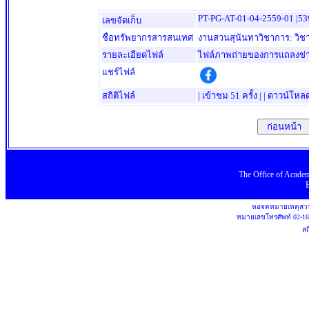
PT-PG-AT-01-04-2559-01 |53
เลขจัดเก็บ
ชื่อทรัพยากรสารสนเทศ
งานสวนสุนันทาวิชาการ: วิชา
รายละเอียดไฟล์
ไฟล์ภาพถ่ายของการแถลงข่าวเ
แชร์ไฟล์
สถิติไฟล์
| เข้าชม 51 ครั้ง | | ดาวน์โหลด 
ก่อนหน้า
The Office
of
Academ
หอจดหมายเหตุสวน
หมายเลขโทรศัพท์
02-1
สถ